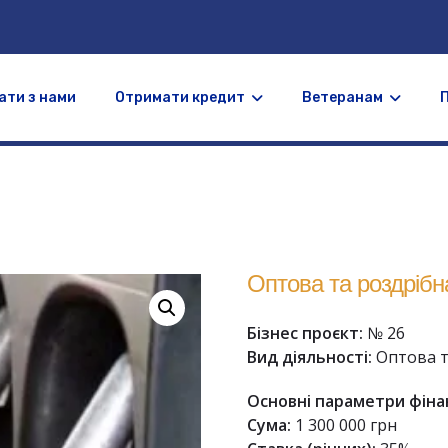
ати з нами
Отримати кредит
Ветеранам
Оптова та роздрібн
Бізнес проєкт:
№ 26
Вид діяльності:
Оптова т
Основні параметри фіна
Сума:
1 300 000 грн