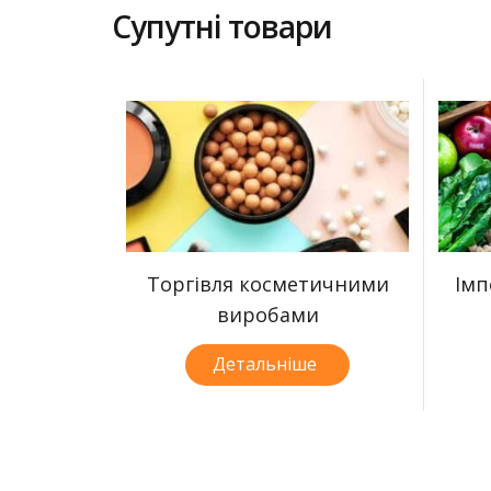
Супутні товари
Торгівля косметичними
Імп
виробами
Детальніше