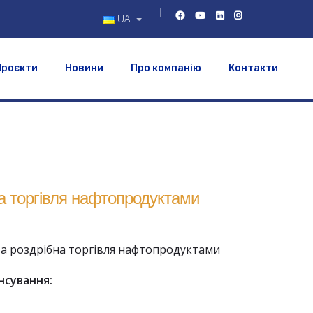
UA
Проєкти
Новини
Про компанію
Контакти
а торгівля нафтопродуктами
а роздрібна торгівля нафтопродуктами
нсування: