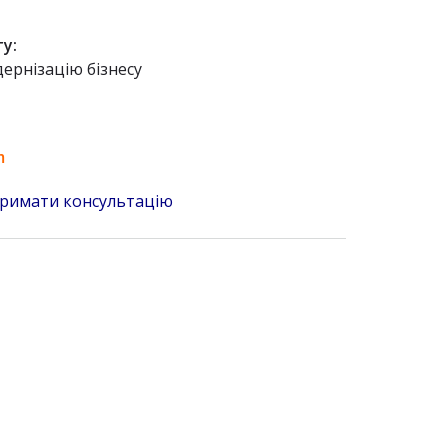
у:
ернізацію бізнесу
m
римати консультацію