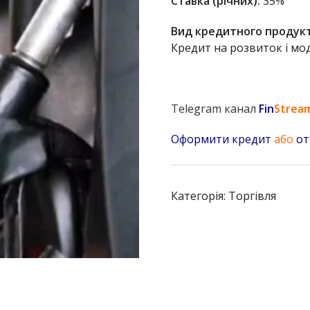
Ставка (річних):
35%
Вид кредитного продукт
Кредит на розвиток і мод
Telegram канал
Fin
Strea
Оформити кредит
або
от
Категорія:
Торгівля