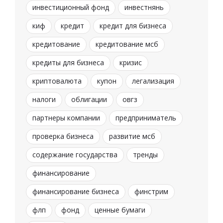
инвестиционный фонд
инвестнянь
киф
кредит
кредит для бизнеса
кредитование
кредитование мсб
кредиты для бизнеса
кризис
криптовалюта
купон
легализация
налоги
облигации
овгз
партнеры компании
предприниматель
проверка бизнеса
развитие мсб
содержание государства
тренды
финансирование
финансирование бизнеса
финстрим
флп
фонд
ценные бумаги