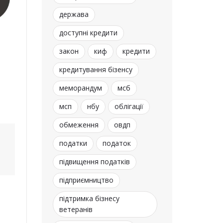
держава
доступні кредити
закон
киф
кредити
кредитування бізенсу
меморандум
мсб
мсп
нбу
облігації
обмеження
овдп
податки
податок
підвищення податків
підприємництво
підтримка бізнесу
ветеранів