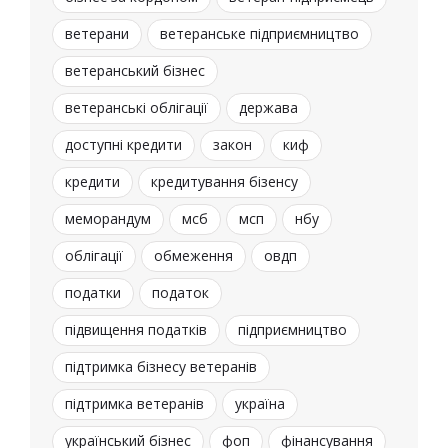
ветерани
ветеранське підприємництво
ветеранський бізнес
ветеранські облігації
держава
доступні кредити
закон
киф
кредити
кредитування бізенсу
меморандум
мсб
мсп
нбу
облігації
обмеження
овдп
податки
податок
підвищення податків
підприємництво
підтримка бізнесу ветеранів
підтримка ветеранів
україна
український бізнес
фоп
фінансування