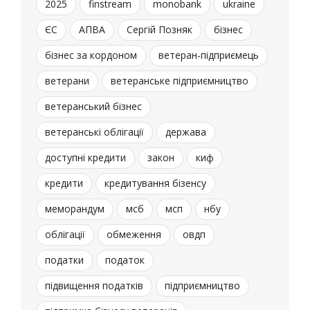
2025
finstream
monobank
ukraine
ЄС
АПВА
Сергій Позняк
бізнес
бізнес за кордоном
ветеран-підприємець
ветерани
ветеранське підприємництво
ветеранський бізнес
ветеранські облігації
держава
доступні кредити
закон
киф
кредити
кредитування бізенсу
меморандум
мсб
мсп
нбу
облігації
обмеження
овдп
податки
податок
підвищення податків
підприємництво