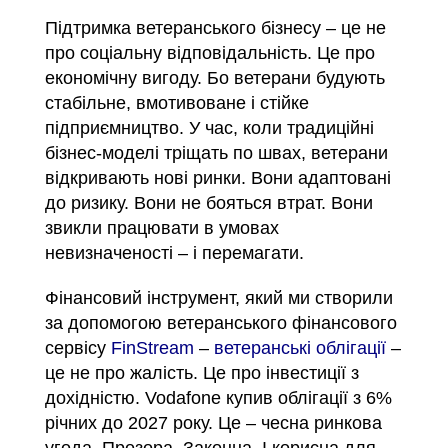
Підтримка ветеранського бізнесу – це не
про соціальну відповідальність. Це про
економічну вигоду. Бо ветерани будують
стабільне, вмотивоване і стійке
підприємництво. У час, коли традиційні
бізнес-моделі тріщать по швах, ветерани
відкривають нові ринки. Вони адаптовані
до ризику. Вони не бояться втрат. Вони
звикли працювати в умовах
невизначеності – і перемагати.
Фінансовий інструмент, який ми створили
за допомогою ветеранського фінансового
сервісу
FinStream
–
ветеранські облігації
–
це не про жалість. Це про інвестиції з
дохідністю. Vodafone купив облігації з 6%
річних до 2027 року. Це – чесна ринкова
угода. Прозора. Законна. І корисна для