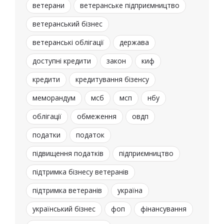
ветерани
ветеранське підприємництво
ветеранський бізнес
ветеранські облігації
держава
доступні кредити
закон
киф
кредити
кредитування бізенсу
меморандум
мсб
мсп
нбу
облігації
обмеження
овдп
податки
податок
підвищення податків
підприємництво
підтримка бізнесу ветеранів
підтримка ветеранів
україна
український бізнес
фоп
фінансування