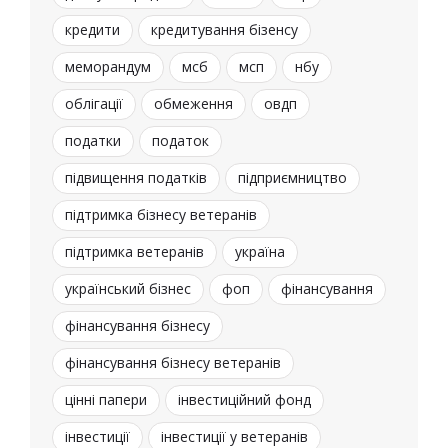
кредити
кредитування бізенсу
меморандум
мсб
мсп
нбу
облігації
обмеження
овдп
податки
податок
підвищення податків
підприємництво
підтримка бізнесу ветеранів
підтримка ветеранів
україна
український бізнес
фоп
фінансування
фінансування бізнесу
фінансування бізнесу ветеранів
цінні папери
інвестиційний фонд
інвестиції
інвестиції у ветеранів