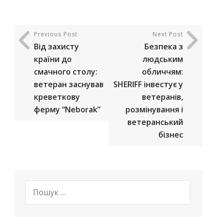
Previous Post
Next Post
Від захисту
Безпека з
країни до
людським
смачного столу:
обличчям:
ветеран заснував
SHERIFF інвестує у
креветкову
ветеранів,
ферму “Neborak”
розмінування і
ветеранський
бізнес