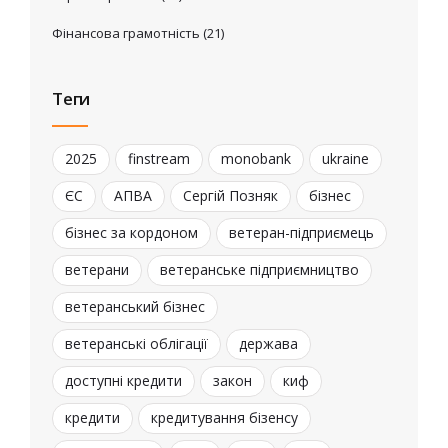
Фінансова грамотність
(21)
Теги
2025
finstream
monobank
ukraine
ЄС
АПВА
Сергій Позняк
бізнес
бізнес за кордоном
ветеран-підприємець
ветерани
ветеранське підприємництво
ветеранський бізнес
ветеранські облігації
держава
доступні кредити
закон
киф
кредити
кредитування бізенсу