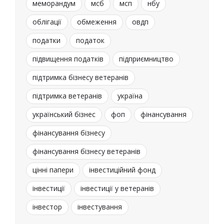
меморандум
мсб
мсп
нбу
облігації
обмеження
овдп
податки
податок
підвищення податків
підприємництво
підтримка бізнесу ветеранів
підтримка ветеранів
україна
український бізнес
фоп
фінансування
фінансування бізнесу
фінансування бізнесу ветеранів
цінні папери
інвестиційний фонд
інвестиції
інвестиції у ветеранів
інвестор
інвестування