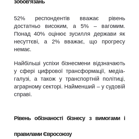
зобов’язань
52% респондентів вважає рівень
достатньо високим, а 5% –
вагомим
.
Понад 40% оцінює зусилля держави як
несуттєві, а 2% вважає, що прогресу
немає.
Найбільші успіхи бізнесмени відзначають
у сфері цифрової трансформації
,
медіа
-
галуз
і, а також у транспортній політиці,
аграрному секторі. Найменший – у судовій
справі.
Рівень обізнаності бізнесу з вимогами і
правилами Євросоюзу