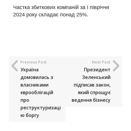
Частка збиткових компаній за
I
півріччя
2024 року складає понад 25%.
Previous Post
Next Post
Україна
Президент
домовилась з
Зеленський
власниками
підписав закон,
єврооблігацій
який спрощує
про
ведення бізнесу
реструктуризаці
ю боргу