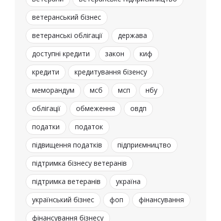
ветеранський бізнес
ветеранські облігації
держава
доступні кредити
закон
киф
кредити
кредитування бізенсу
меморандум
мсб
мсп
нбу
облігації
обмеження
овдп
податки
податок
підвищення податків
підприємництво
підтримка бізнесу ветеранів
підтримка ветеранів
україна
український бізнес
фоп
фінансування
фінансування бізнесу