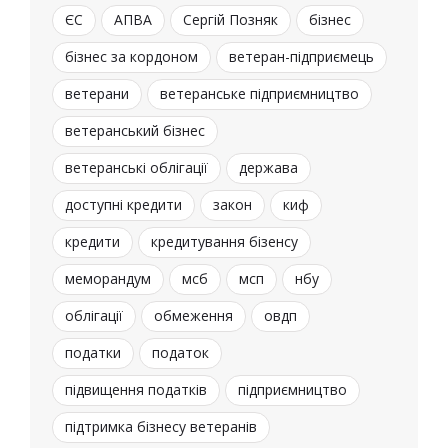
ЄС
АПВА
Сергій Позняк
бізнес
бізнес за кордоном
ветеран-підприємець
ветерани
ветеранське підприємництво
ветеранський бізнес
ветеранські облігації
держава
доступні кредити
закон
киф
кредити
кредитування бізенсу
меморандум
мсб
мсп
нбу
облігації
обмеження
овдп
податки
податок
підвищення податків
підприємництво
підтримка бізнесу ветеранів