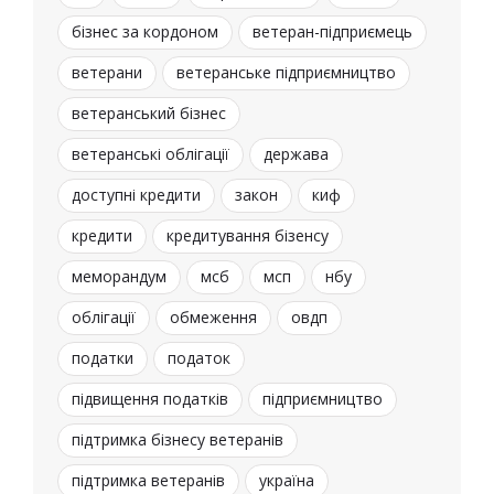
бізнес за кордоном
ветеран-підприємець
ветерани
ветеранське підприємництво
ветеранський бізнес
ветеранські облігації
держава
доступні кредити
закон
киф
кредити
кредитування бізенсу
меморандум
мсб
мсп
нбу
облігації
обмеження
овдп
податки
податок
підвищення податків
підприємництво
підтримка бізнесу ветеранів
підтримка ветеранів
україна