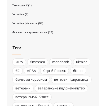
Технології
(1)
Україна
(2)
Україна фінансів
(97)
Фінансова грамотність
(21)
Теги
2025
finstream
monobank
ukraine
ЄС
АПВА
Сергій Позняк
бізнес
бізнес за кордоном
ветеран-підприємець
ветерани
ветеранське підприємництво
ветеранський бізнес
ветеранські облігації
держава