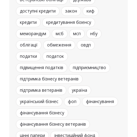
доступні кредити
закон
киф
кредити
кредитування бізенсу
меморандум
мсб
мсп
нбу
облігації
обмеження
овдп
податки
податок
підвищення податків
підприємництво
підтримка бізнесу ветеранів
підтримка ветеранів
україна
український бізнес
фоп
фінансування
фінансування бізнесу
фінансування бізнесу ветеранів
цінні папери
інвестиційний фонд