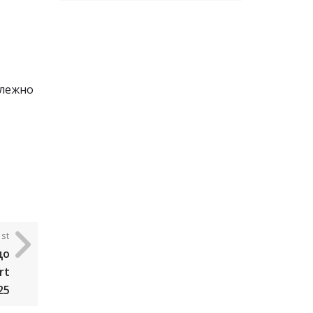
алежно
st
до
rt
25