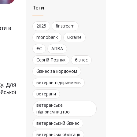
Теги
2025
finstream
оти в
monobank
ukraine
ЄС
АПВА
Сергій Позняк
бізнес
бізнес за кордоном
ветеран-підприємець
y. Для
ейської
ветерани
в
ветеранське
підприємництво
ветеранський бізнес
ветеранські облігації