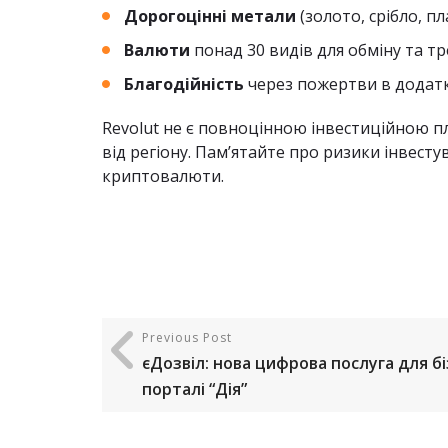
Дорогоцінні метали
(золото, срібло, п
Валюти
понад 30 видів для обміну та т
Благодійність
через пожертви в додат
Revolut не є повноцінною інвестиційною п
від регіону. Пам’ятайте про ризики інвест
криптовалюти.
Previous Post
єДозвіл: нова цифрова послуга для бі
порталі “Дія”