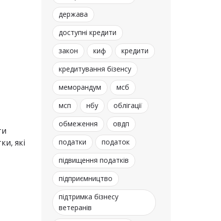
держава
доступні кредити
закон
киф
кредити
кредитування бізенсу
меморандум
мсб
мсп
нбу
облігації
обмеження
овдп
ти
ки, які
податки
податок
підвищення податків
підприємництво
підтримка бізнесу
ветеранів