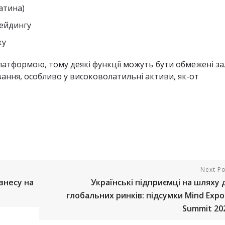
латина)
рейдингу
ку
латформою, тому деякі функції можуть бути обмежені з
ування, особливо у високоволатильні активи, як-от
Next Po
знесу на
Українські підприємці на шляху 
глобальних ринків: підсумки Mind Expo
Summit 20