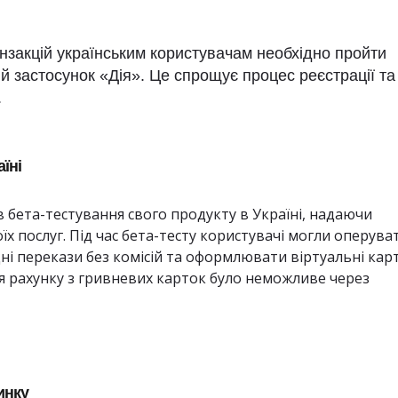
анзакцій українським користувачам необхідно пройти
й застосунок «Дія». Це спрощує процес реєстрації та
.
їні
ав бета-тестування свого продукту в Україні, надаючи
їх послуг. Під час бета-тесту користувачі могли оперува
і перекази без комісій та оформлювати віртуальні карт
я рахунку з гривневих карток було неможливе через
инку