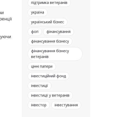
підтримка ветеранів
чи
україна
ренції
український бізнес
фоп
фінансування
онуючи
фінансування бізнесу
фінансування бізнесу
ветеранів
цінні папери
інвестиційний фонд
інвестиції
інвестиції у ветеранів
інвестор
інвестування