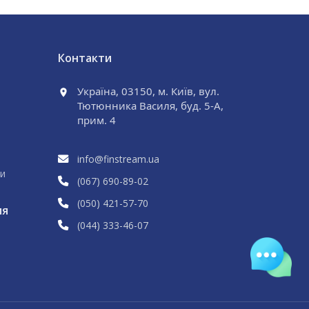
Контакти
Україна, 03150, м. Київ, вул.
Тютюнника Василя, буд. 5-А,
прим. 4
info@finstream.ua
и
(067) 690
-89
-02
(050) 421
-57
-70
ия
(044) 333
-46
-07