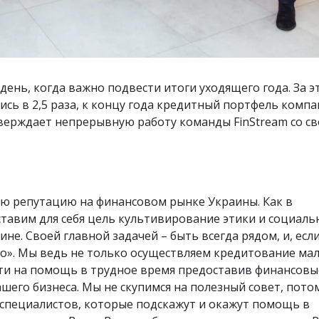
день, когда важно подвести итоги уходящего года. За э
ись в 2,5 раза, к концу года кредитный портфель комп
одтверждает непрерывную работу команды FinStream со с
ю репутацию на финансовом рынке Украины. Как в
ставим для себя цель культивирование этики и социаль
не. Своей главной задачей – быть всегда рядом, и, есл
ко». Мы ведь не только осуществляем кредитование мал
ийти на помощь в трудное время предоставив финансовы
шего бизнеса. Мы не скупимся на полезный совет, пото
 специалистов, которые подскажут и окажут помощь в