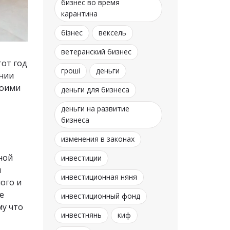
бизнес во время
карантина
бізнес
вексель
ветеранский бизнес
тот год
гроші
деньги
ании
воими
деньги для бизнеса
деньги на развитие
бизнеса
изменения в законах
ной
инвестиции
и
инвестиционная няня
ого и
е
инвестиционный фонд
му что
инвестнянь
киф