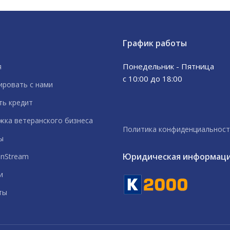
График работы
Понедельник - Пятница
я
с 10:00 до 18:00
ировать с нами
ть кредит
жка ветеранского бизнеса
Политика конфиденциальност
ы
Юридическая информац
inStream
и
ты