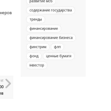
развитие мсб
содержание государства
онеров
тренды
финансирование
финансирование бизнеса
финстрим
флп
фонд
ценные бумаги
інвестор
st
00
ев