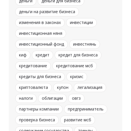
деньги
деньги для бизнеса
деньги на развитие бизнеса
изменения в законах
инвестиции
инвестиционная няня
инвестиционный фонд
инвестнянь
киф
кредит
кредит для бизнеса
кредитование
кредитование мсб
кредиты для бизнеса
кризис
криптовалюта
купон
легализация
налоги
облигации
овгз
партнеры компании
предприниматель
проверка бизнеса
развитие мсб
содержание государства
тренды