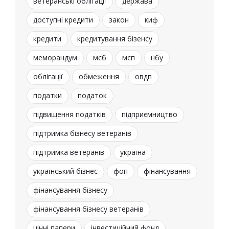
ветеранські облігації
держава
доступні кредити
закон
киф
кредити
кредитування бізенсу
меморандум
мсб
мсп
нбу
облігації
обмеження
овдп
податки
податок
підвищення податків
підприємництво
підтримка бізнесу ветеранів
підтримка ветеранів
україна
український бізнес
фоп
фінансування
фінансування бізнесу
фінансування бізнесу ветеранів
цінні папери
інвестиційний фонд