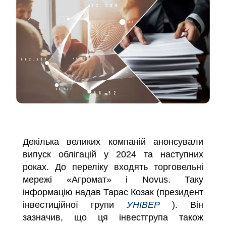
Декілька великих компаній анонсували
випуск облігацій у 2024 та наступних
роках. До переліку входять торговельні
мережі «
А
г
ромат
» і Novus. Таку
інформацію надав Тарас Козак (президент
інвестиційної групи
УНІВЕР
). Він
зазначив, що ця інвестгрупа також