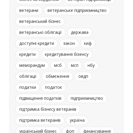
ветерани
ветеранське підприємництво
ветеранський бізнес
ветеранські облігації
держава
доступні кредити
закон
киф
кредити
кредитування бізенсу
меморандум
мсб
мсп
нбу
облігації
обмеження
овдп
податки
податок
підвищення податків
підприємництво
підтримка бізнесу ветеранів
підтримка ветеранів
україна
український бізнес
фоп
фінансування