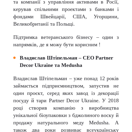
та компанії з управління активами в Росії,
керував спільними проектами з банками і
фондами Швейцарії, США, Угорщини,
Великобританії та Польщі.
Підтримка ветеранського бізнесу – один з
напрямків, де я можу бути корисним !
Владислав Штіпельман –
CEO
Partner
Decor
Ukraine
та
Medusha
Владислав Штіпельман – уже понад 12 років
займається підприємництвом, запустив не
один проєкт, серед яких завод із декорації
посуду й тари
Partner
Decor
Ukraine
.
У 2018
році створив компанію з виробництва
унікальної біоупаковки з бджолиного воску й
продажу натурального меду Medusha. А
також два роки розвиває всеукраїнську