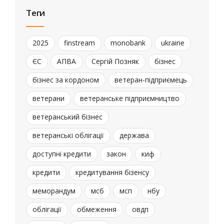
Теги
2025
finstream
monobank
ukraine
ЄС
АПВА
Сергій Позняк
бізнес
бізнес за кордоном
ветеран-підприємець
ветерани
ветеранське підприємництво
ветеранський бізнес
ветеранські облігації
держава
доступні кредити
закон
киф
кредити
кредитування бізенсу
меморандум
мсб
мсп
нбу
облігації
обмеження
овдп