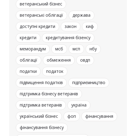
ветеранський бізнес
ветеранські облігації
держава
доступні кредити
закон
киф
кредити
кредитування бізенсу
меморандум
мсб
мсп
нбу
облігації
обмеження
овдп
податки
податок
підвищення податків
підприємництво
підтримка бізнесу ветеранів
підтримка ветеранів
україна
український бізнес
фоп
фінансування
фінансування бізнесу