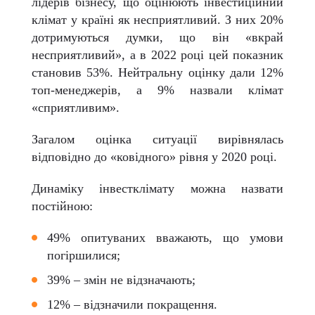
лідерів бізнесу, що оцінюють інвестиційний
клімат у країні як несприятливий. З них 20%
дотримуються думки, що він «вкрай
несприятливий», а в 2022 році цей показник
становив 53%. Нейтральну оцінку дали 12%
топ-менеджерів, а 9% назвали клімат
«сприятливим».
Загалом оцінка ситуації вирівнялась
відповідно до «ковідного» рівня у 2020 році.
Динаміку інвестклімату можна назвати
постійною:
49% опитуваних вважають, що умови
погіршилися;
39% – змін не відзначають;
12% – відзначили покращення.