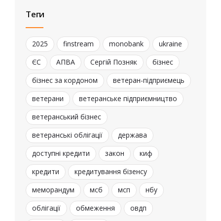
Теги
2025
finstream
monobank
ukraine
ЄС
АПВА
Сергій Позняк
бізнес
бізнес за кордоном
ветеран-підприємець
ветерани
ветеранське підприємництво
ветеранський бізнес
ветеранські облігації
держава
доступні кредити
закон
киф
кредити
кредитування бізенсу
меморандум
мсб
мсп
нбу
облігації
обмеження
овдп