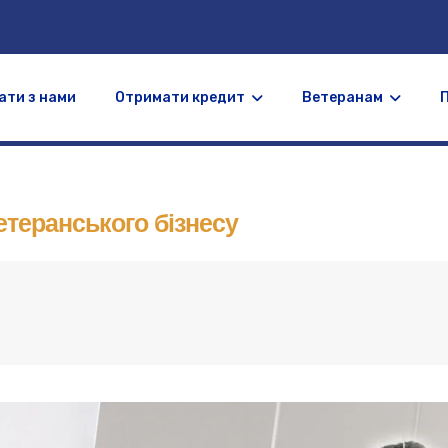
ати з нами
Отримати кредит
Ветеранам
етеранського бізнесу