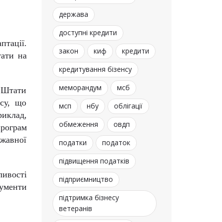
держава
доступні кредити
птації.
закон
киф
кредити
тати на
кредитування бізенсу
меморандум
мсб
 Штати
есу, що
мсп
нбу
облігації
риклад,
обмеження
овдп
програм
ржавної
податки
податок
підвищення податків
ливості
підприємництво
рументи
підтримка бізнесу
ветеранів