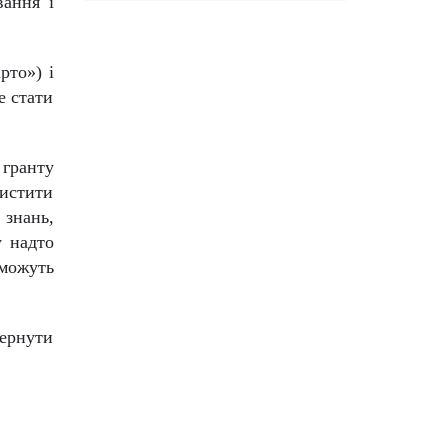
вання і
рто») і
е стати
 гранту
хистити
 знань,
у надто
 можуть
вернути