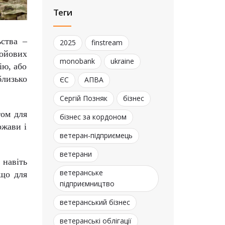
Теги
ьства –
2025
finstream
бойових
monobank
ukraine
ію, або
близько
ЄС
АПВА
Сергій Позняк
бізнес
ом для
бізнес за кордоном
ржави і
ветеран-підприємець
ветерани
 навіть
ветеранське
 що для
підприємництво
ветеранський бізнес
ветеранські облігації