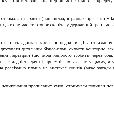
нсування ветеранських підприємств: пільгове кредиту
 отримала ці гранти (наприклад, в рамках програми «Ва
тих, хто не має стартового капіталу державний грант мож
антів є складним і має свої недоліки. Для отримання
ідготувати детальний бізнес-план, скласти кошторис, за
енні перевірки (що іноді непросто зробити через брак
ьша складність для підприємців полягає не у цьому, а 
 на реалізацію планів не вистачає коштів (адже завжди
зі невиконання прописаних умов, отримувач повинен по