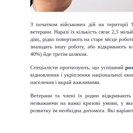
З початком військових дій на території 
ветерани. Наразі їх кількість сягає 2,5 мі
діях, рідко повертають на старе місце робо
знаходять іншу роботу, або відкривають вл
40%) йде третім шляхом.
Спеціалісти прогнозують, що успішний
ро
відновлення і укріплення національної еко
населення і вкрай важливими.
Ветерани та члені їх родин відкривають 
незважаючи на важкі кризові умови, у яки
розвитку їм необхідна допомога. Які варіан