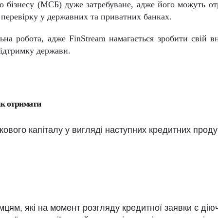
го бізнесу (МСБ) дуже затребуване, адже його можуть о
 перевірку у державних та приватних банках.
льна робота, адже
FinStream
намагається зробити свій в
 підтримку держави.
як отримати
ового капіталу у вигляді наступних кредитних продук
цям, які на момент розгляду кредитної заявки є дію