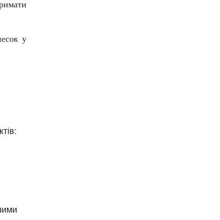
тримати
несок у
тів:
чими