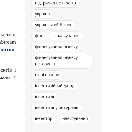
підтримка ветеранів
україна
український бізнес
адської
фоп
фінансування
nStream
фінансування бізнесу
звиток
фінансування бізнесу
ветеранів
єктів і
цінні папери
мали 4
інвестиційний фонд
інвестиції
інвестиції у ветеранів
інвестор
інвестування