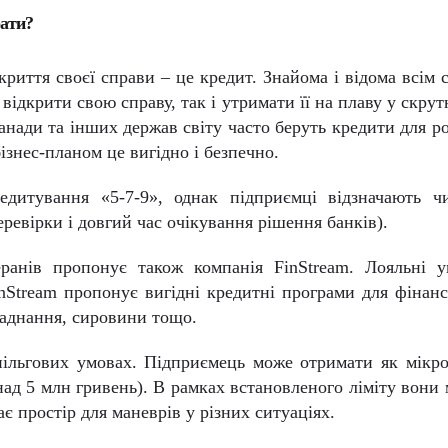
рати?
риття своєї справи – це кредит. Знайома і відома всім 
ідкрити свою справу, так і утримати її на плаву у скрутн
нади та інших держав світу часто беруть кредити для р
ізнес-планом це вигідно і безпечно.
едитування «5-7-9», однак підприємці відзначають ч
еревірки і довгий час очікування рішення банків).
еранів пропонує також компанія
FinStream
. Лояльні у
nStream
пропонує вигідні кредитні програми для фінан
ладнання, сировини тощо.
 пільгових умовах. Підприємець може отримати як мікр
понад 5 млн гривень). В рамках встановленого ліміту вони
 простір для маневрів у різних ситуаціях.