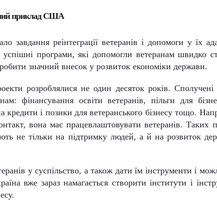
ішний приклад США
ло завдання реінтеграції ветеранів і допомоги у їх ада
ли успішні програми, які допомогли ветеранам швидко с
й зробити значний внесок у розвиток економіки держави.
екти розроблялися не один десяток років. Сполучені
нам: фінансування освіти ветеранів, пільги для бізн
а кредити і позики для ветеранського бізнесу тощо. Нап
нтакт, вона має працевлаштовувати ветеранів. Таких 
ють не тільки на підтримку людей, а й на розвиток де
теранів у суспільство, а також дати їм інструменти і мож
раїна вже зараз намагається створити інститути і інст
есу.