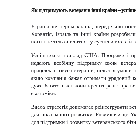
Як підтримують ветеранів інші країни – усп
Україна не перша країна, перед якою поста
Хорватія, Ізраїль та інші країни розроби
ноги і не тільки влитися у суспільство, а 
Успішним є приклад США. Програми і про
надають всебічну підтримку своїм ветера
працевлаштовує ветеранів, пільгові умови н
якщо компанія бажає отримати урядовий ко
дуже багато і всі вони врешті решт працю
економіки.
Вдала стратегія допомагає реінтегрувати ве
для подальшого розвитку. Розуміючи це Ук
для підтримки і розвитку ветеранського бізн