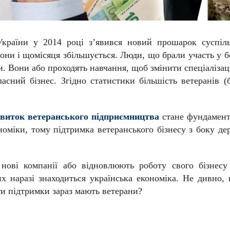
України у 2014 році з’явився новий прошарок суспіл
льйони і щомісяця збільшується. Люди, що брали участь у 
ти. Вони або проходять навчання, щоб змінити спеціалізац
асний бізнес. Згідно статистики більшість ветеранів (
звиток ветеранського підприємництва
стане фундамент
номіки, тому підтримка ветеранського бізнесу з боку де
нові компанії або відновлюють роботу свого бізнесу
х наразі знаходиться українська економіка. Не дивно,
ти підтримки зараз мають ветерани?