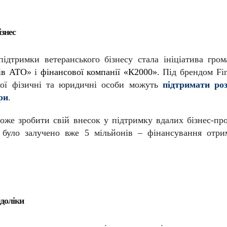
ізнес
дтримки ветеранського бізнесу стала ініціатива гром
нів АТО
» і
фінансової компанії «К2000»
. Під брендом
Fi
якої фізичні та юридичні особи можуть
підтримати ро
ри
.
оже зробити свій внесок у підтримку вдалих бізнес-про
 було залучено вже 5 мільйонів – фінансування отри
едоліки