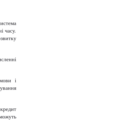
система
і часу.
озвитку
исленні
мови і
сування
окредит
 можуть