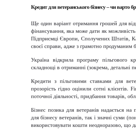
Кредит для ветеранського бізнесу – чи варто б
Ще один варіант отримання грошей для відк
фінансування, яка може дати як можливість в
Підприємці Європи, Сполучених Штатів, Ка
своєї справи, адже з грамотно продуманим б
Україна відкрила програму пільгового кр
складнощі в отриманні (зокрема, детальні п
Кредити з пільговими ставками для вет
прозорість гідно оцінили сотні клієнтів.
Fi
поточної діяльності, придбання товарів, об
Бізнес позика для ветеранів надається на
для бізнесу ветеранів, так і значні суми (
використовувати кошти неодноразово, що дає