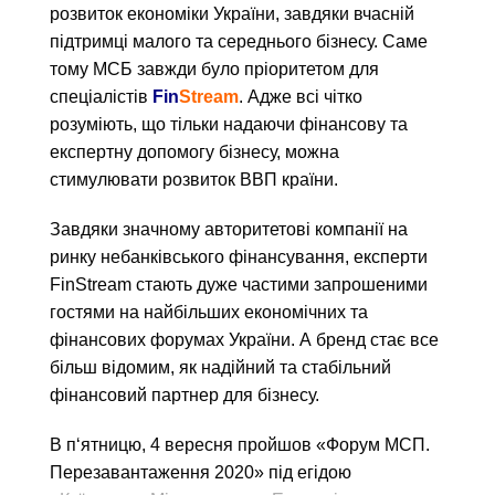
розвиток економіки України, завдяки вчасній
підтримці малого та середнього бізнесу. Саме
тому МСБ завжди було пріоритетом для
спеціалістів
Fin
Stream
. Адже всі чітко
розуміють, що тільки надаючи фінансову та
експертну допомогу бізнесу, можна
стимулювати розвиток ВВП країни.
Завдяки значному авторитетові компанії на
ринку небанківського фінансування, експерти
FinStream
стають дуже частими запрошеними
гостями на найбільших економічних та
фінансових форумах України. А бренд стає все
більш відомим, як надійний та стабільний
фінансовий партнер для бізнесу.
В
п
‘
ятницю
, 4
вересня
пройшов
«
Форум
МСП
.
Перезавантаження
2020»
під
егідою