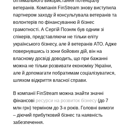
оптимального
використання
потенціалу
ветеранів
. Компанія
FinStream
знову виступила
партнером заходу й консультувала ветеранів та
волонтерів по фінансуванню й бізнес
грамотності. А Сергій Позняк був одним зі
спікерів, представляючи не тільки еліту
українського бізнесу, але й ветеранів АТО. Адже
повернувшись із зони бойових дій, він на
власному досвіді доводить, що при бажанні
можна не тільки розвивати економіку України,
але й допомагати побратимам соціалізуватися,
шляхом відкриття власної справи.
В компанії
FinStream
можна знайти значні
фінансові
ресурси на розвиток бізнесу
(до 7
млн грн) терміном до 3-х років. Головні вимоги
– діючий прибутковий бізнес та наявність
забезпечення.