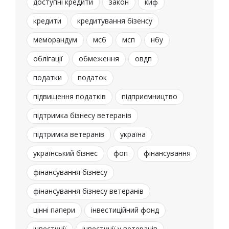
доступні кредити
закон
киф
кредити
кредитування бізенсу
меморандум
мсб
мсп
нбу
облігації
обмеження
овдп
податки
податок
підвищення податків
підприємництво
підтримка бізнесу ветеранів
підтримка ветеранів
україна
український бізнес
фоп
фінансування
фінансування бізнесу
фінансування бізнесу ветеранів
цінні папери
інвестиційний фонд
інвестиції
інвестиції у ветеранів