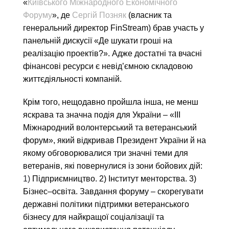
«
Київського Міжнародного Економічного
Форуму
», де
Сергій Позняк
(власник та
генеральний директор
FinStream
) брав участь у
панельній дискусії «
Де
шукати
гроші
на
реалізацію
проектів
?». Адже достатні та вчасні
фінансові ресурси є невід’ємною складовою
життєдіяльності компаній.
Крім того, нещодавно пройшла інша, не менш
яскрава та значна подія для України – «
III
Міжнародний волонтерський та ветеранський
форум», який відкривав Президент України й на
якому обговорювалися три значні теми для
ветеранів, які повернулися із зони бойових дій:
1)
Підприємництво
. 2)
Інститут
менторства
. 3)
Бізнес
–
освіта
.
Завдання форуму
–
скорегувати
державні
політики
підтримки
ветеранського
бізнесу
для
найкращої
соціалізації
та