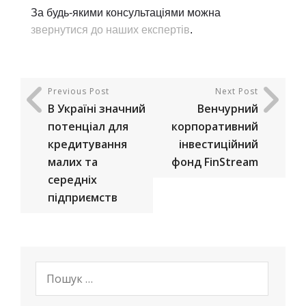
За будь-якими консультаціями можна
звернутися до наших експертів
.
Previous Post
Next Post
В Україні значний
Венчурний
потенціал для
корпоративний
кредитування
інвестиційний
малих та
фонд FinStream
середніх
підприємств