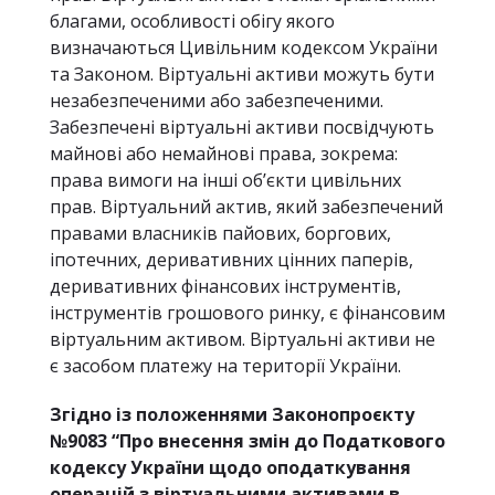
благами, особливості обігу якого
визначаються Цивільним кодексом України
та Законом. Віртуальні активи можуть бути
незабезпеченими або забезпеченими.
Забезпечені віртуальні активи посвідчують
майнові або немайнові права, зокрема:
права вимоги на інші об’єкти цивільних
прав. Віртуальний актив, який забезпечений
правами власників пайових, боргових,
іпотечних, деривативних цінних паперів,
деривативних фінансових інструментів,
інструментів грошового ринку, є фінансовим
віртуальним активом. Віртуальні активи не
є засобом платежу на території України.
Згідно із положеннями Законопроєкту
№9083 “Про внесення змін до Податкового
кодексу України щодо оподаткування
операцій з віртуальними активами в