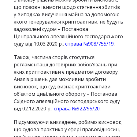
що позовні вимоги щодо стягнення збитків
у випадках вилучення майна за допомогою
якого генерувалися криптоактиви, не будуть
задоволені судом – Постанова
Центрального апеляційного господарського
суду від 10.03.2020 р.,
справа №908/755/19
.
Також, частина спорів стосується
регламентації договірних зобов’язань при
яких криптоактиви є предметом договору.
Аналіз рішень дає можливим зробити
висновок, що суд визнає криптоактиви
об’єктом цивільного обороту – Постанова
Східного апеляційного господарського суду
від 02.12.2020 р.,
справа №922/95/20
.
Підсумовуючи викладене, робимо висновок,
що судова практика у сфері правовідносин,
пов’язаних з операціями з криптоактивами,